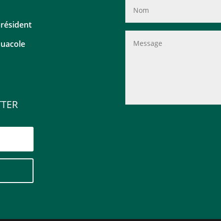
président
quacole
TTER